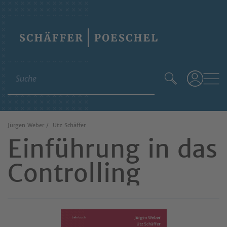
Skip
to
content
Suche
Jürgen Weber
Utz Schäffer
Einführung in das
Controlling