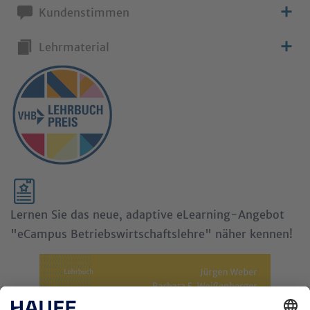
Kundenstimmen
Lehrmaterial
Lernen Sie das neue, adaptive eLearning-Angebot
"eCampus Betriebswirtschaftslehre"
näher kennen!