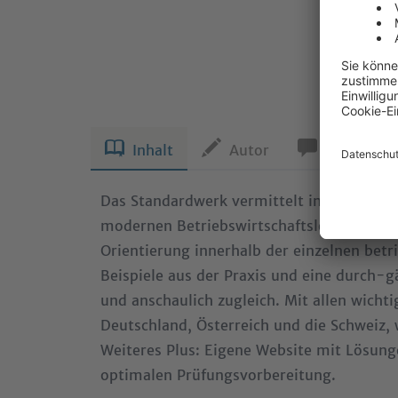
ISBN:
Preis:
Auflage:
Einband:
Produkta
Inhalt
Autor
Kundenst
Das Standardwerk vermittelt in konzentri
modernen Betriebswirtschaftslehre. Das 
Orientierung innerhalb der einzelnen betri
Beispiele aus der Praxis und eine durch-
und anschaulich zugleich. Mit allen wicht
Deutschland, Österreich und die Schweiz,
Weiteres Plus: Eigene Website mit Lösun
optimalen Prüfungsvorbereitung.