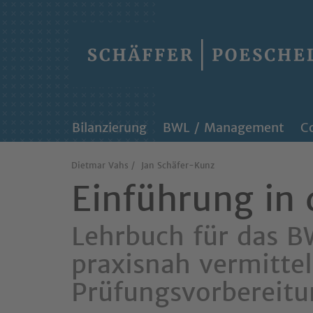
Skip
to
content
Bilanzierung
BWL / Management
Co
Dietmar Vahs
Jan Schäfer-Kunz
Einführung in 
Lehrbuch für das B
praxisnah vermittel
Prüfungsvorbereit