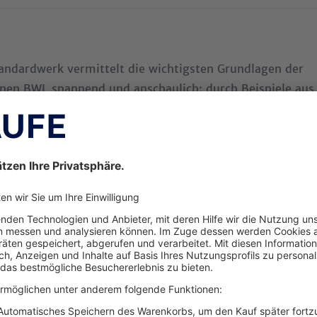
andardwerk vermittelt die wichtigsten Grundlagen der
en BWL spannend und anschaulich: durch Beispiele aus
, Fallstudien und Übungen lassen sich die Inhalte schnell
aft aneignen.
etails zum Buch
Grundlagen der BWL mit anschaulichen Praxisbeispielen
Mit durchgängiger Fallstudie, Übungen und
Wiederholungsfragen
Weiteres Plus: Website mit ergänzenden Materialien und
Werkzeugen