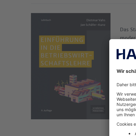
Das St
modern
Praxis
dauerh
Mehr D