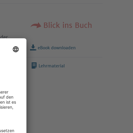
Blick ins Buch
 der
 und
eBook downloaden
Lehrmaterial