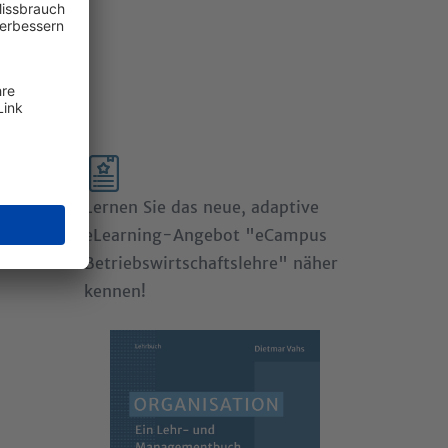
Lernen Sie das neue, adaptive
eLearning-Angebot
"eCampus
Betriebswirtschaftslehre"
näher
kennen!