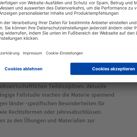
9783791062921
44,99 EUR
9. aktualisierte und überarbeitete Auflage 2025
Hardcover
rt:
Lehrbuch
immen
Lehrmaterial
und Downloads
erter Form die wichtigsten Grundlagen der
4-Ebenen-Modell unterstützt bei der
ebswirtschaftlichen Teildisziplinen. Aktuelle
gängige Fallstudie machen die Materie spannend
igen länder-spezifischen Besonderheiten für
 wie Rechtsformen oder Jahresabschlüssen.
gen zu den Übungen und Materialien zur